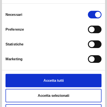
Goditi porte interne di design che uniscono funzionalità
ed estetica, ideali per valorizzare ogni ambiente della tua
Selezione
casa. Affidati a professionisti con anni di esperienza:
Necessari
del
installazione precisa, supporto personalizzato e garanzia
consenso
di qualità.
Preferenze
🔑 Fino al
50% di detrazioni
sulle tue porte interne
🛠️ Installazione
professionale
e
rapida
Statistiche
🏆
+1000
clienti soddisfatti
Marketing
BLOCCA L'OFFERTA
CHIAMA ORA
Accetta tutti
Accetta selezionati