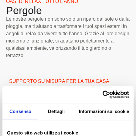
OASI DI RELAX TUTTO L’ANNO
Pergole
Le nostre pergole non sono solo un riparo dal sole o dalla
pioggia, ma ti aiutano a trasformare i tuoi spazi esterni in
angoli di relax da vivere tutto l’anno. Grazie al loro design
moderno e funzionale, si adattano perfettamente a
qualsiasi ambiente, valorizzando il tuo giardino o
terrazzo.
SUPPORTO SU MISURA PER LA TUA CASA
Il nostro team
Non ci limitiamo a offrirti prodotti di qualità, ma ti
accompagniamo passo dopo passo per rendere la tua
Consenso
Dettagli
Informazioni sui cookie
casa un ambiente ancora più confortevole, grazie a
sopralluoghi gratuiti e a un supporto personalizzato
pensato per soddisfare ogni tua esigenza.
Questo sito web utilizza i cookie