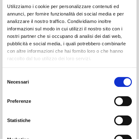
Utilizziamo i cookie per personalizzare contenuti ed
annunci, per fornire funzionalità dei social media e per
analizzare il nostro traffico. Condividiamo inoltre
informazioni sul modo in cui utilizzi il nostro sito con i
nostri partner che si occupano di analisi dei dati web,
SCEGLI I PROFESSIONISTI PER LA TUA CASA
pubblicità e social media, i quali potrebbero combinarle
Richiedi il tuo preventivo e
con altre informazioni che hai fornito loro o che hanno
il sopralluogo gratuito.
raccolto dal tuo utilizzo dei loro servizi.
011 927 9935
Selezione
393 220 6810
Necessari
del
Contattaci al numero di telefono o compila il form per
consenso
richiedere informazioni, verrai ricontattato da un nostro
Preferenze
esperto in meno di 24h per scoprire le migliori soluzioni
per le tue esigenze.
Statistiche