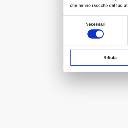
che hanno raccolto dal tuo uti
Selezione
Necessari
del
consenso
Rifiuta