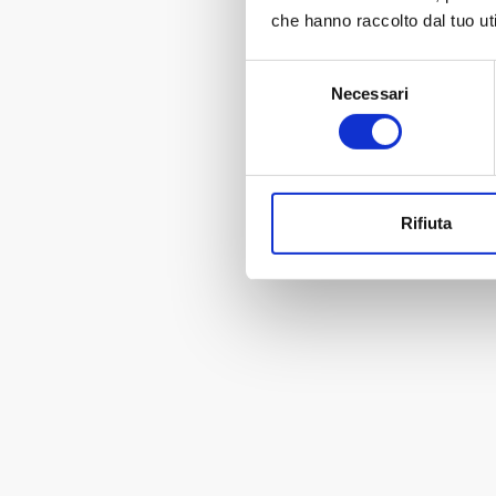
che hanno raccolto dal tuo uti
Selezione
Necessari
del
consenso
Rifiuta