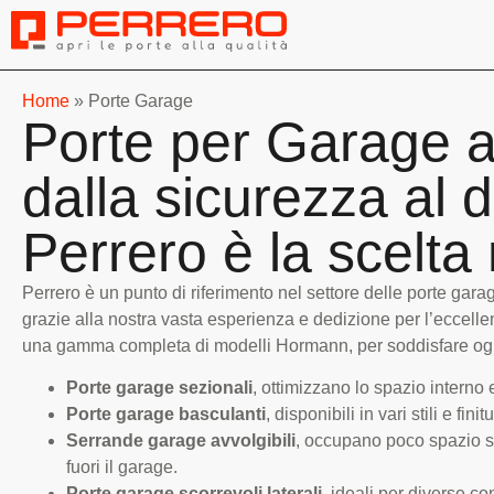
Home
»
Porte Garage
Porte per Garage a
dalla sicurezza al 
Perrero è la scelta 
Perrero è un punto di riferimento nel settore delle porte gara
grazie alla nostra vasta esperienza e dedizione per l’eccelle
una gamma completa di modelli
Hormann,
per soddisfare og
Porte garage sezionali
, ottimizzano lo spazio interno 
Porte garage basculanti
, disponibili in vari stili e finit
Serrande garage avvolgibili
, occupano poco spazio s
fuori il garage.
Porte garage scorrevoli laterali
, ideali per diverse co