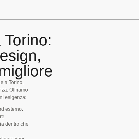
 Torino:
design,
migliore
ge a Torino,
nza. Offriamo
ni esigenza:
ed esterno.
ure.
ia dentro che
nfigurazioni