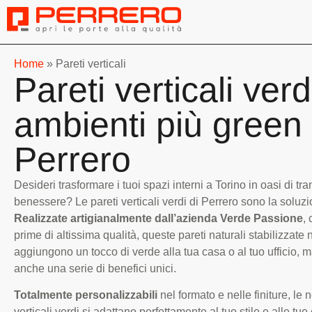
Home
»
Pareti verticali
Pareti verticali verd
ambienti più green
Perrero
Desideri trasformare i tuoi spazi interni a Torino in oasi di tran
benessere? Le pareti verticali verdi di Perrero sono la soluzi
Realizzate artigianalmente dall’azienda Verde Passione
,
prime di altissima qualità, queste pareti naturali stabilizzate
aggiungono un tocco di verde alla tua casa o al tuo ufficio, m
anche una serie di benefici unici.
Totalmente personalizzabili
nel formato e nelle finiture, le n
verticali verdi si adattano perfettamente al tuo stile e alle tu