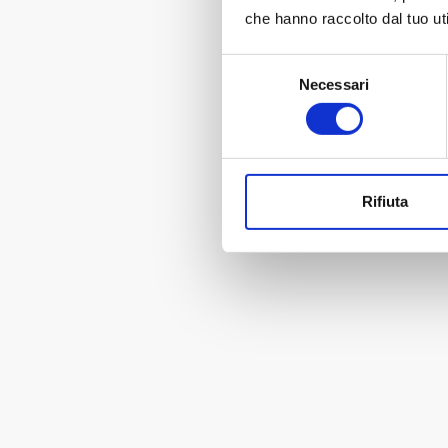
che hanno raccolto dal tuo uti
Selezione
Necessari
del
consenso
Rifiuta