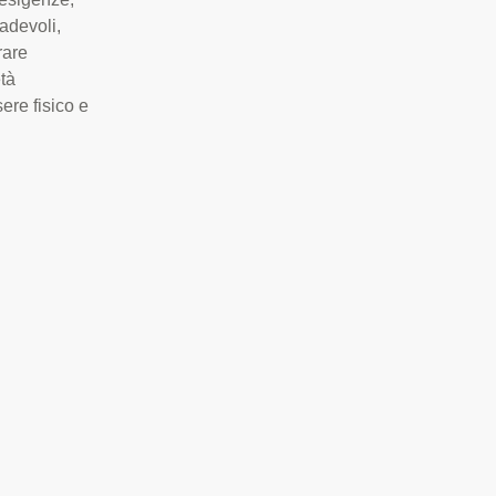
radevoli,
rare
età
ere fisico e