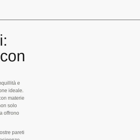
i:
 con
quillità e
one ideale.
 con materie
 non solo
a offrono
ostre pareti
e esigenze,