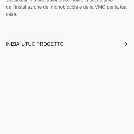
dell’installazione dei monoblocchi e della VMC per la tua
casa.
INIZIA IL TUO PROGETTO
Caratteristiche dei nostri
monoblocchi VMC
I nostri monoblocchi con o senza VMC sono sistemi
intelligenti, pensati per migliorare la gestione della posa in
cantiere e migliorare il comfort e la salubrità della casa
assicurando un riciclo dell’aria