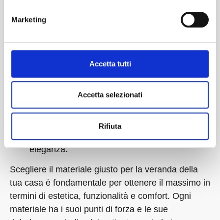
Colori chiari vs. scuri
: I colori chiari riflettono
meglio la luce e mantengono la zona più
Marketing
fresca, mentre quelli scuri offrono maggiore
protezione dai raggi solari.
Motivi e texture
: Dalle righe classiche ai
Accetta tutti
motivi moderni, la scelta dello stile deve
armonizzarsi con l’arredamento esterno.
Accetta selezionati
Struttura
: Le tende con struttura in alluminio
sono leggere e resistenti, mentre quelle in
Rifiuta
ferro battuto aggiungono un tocco di
eleganza.
Scegliere il materiale giusto per la veranda della
tua casa è fondamentale per ottenere il massimo in
termini di estetica, funzionalità e comfort. Ogni
materiale ha i suoi punti di forza e le sue