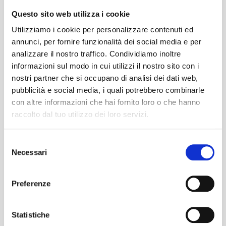
nel tempo.
Questo sito web utilizza i cookie
Poliestere
: Economico e leggero, ma meno
Utilizziamo i cookie per personalizzare contenuti ed
resistente rispetto ad altri materiali.
annunci, per fornire funzionalità dei social media e per
analizzare il nostro traffico. Condividiamo inoltre
Microforato (PVC o Soltis)
: Ideale per la
informazioni sul modo in cui utilizzi il nostro sito con i
ventilazione e la protezione dal calore,
nostri partner che si occupano di analisi dei dati web,
permette il passaggio della luce senza
pubblicità e social media, i quali potrebbero combinarle
surriscaldare gli ambienti.
con altre informazioni che hai fornito loro o che hanno
raccolto dal tuo utilizzo dei loro servizi.
Stile e design: adattare le
Selezione
tende all’arredamento
Necessari
del
esterno
consenso
Le tende da sole non sono solo funzionali, ma
Preferenze
anche un elemento estetico che può valorizzare il
tuo spazio esterno. Alcuni aspetti da considerare:
Statistiche