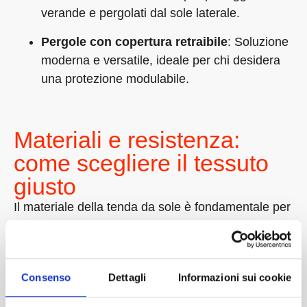
verande e pergolati dal sole laterale.
Pergole con copertura retraibile
: Soluzione
moderna e versatile, ideale per chi desidera
una protezione modulabile.
Materiali e resistenza:
come scegliere il tessuto
giusto
Il materiale della tenda da sole è fondamentale per
garantire resistenza e durata nel tempo. Alcune
delle opzioni più diffuse sono:
Acrilico
: Ottima resistenza ai raggi UV e agli
Consenso
Dettagli
Informazioni sui cookie
agenti atmosferici, mantiene i colori brillanti